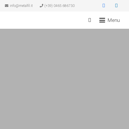
info@metalfil.it
(+39) 0465.686730
Menu